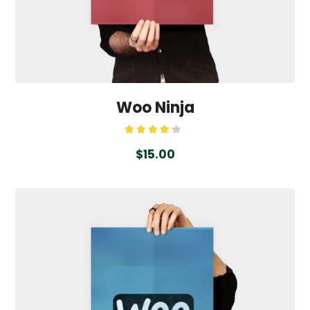
Woo Ninja
Rated
4.00
$
15.00
out
of 5