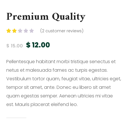
Premium Quality
(
2
customer reviews)
Rated
2
2.00
$
12.00
$
15.00
out
of 5
based
on
Pellentesque habitant morbi tristique senectus et
customer
ratings
netus et malesuada fames ac turpis egestas.
Vestibulum tortor quam, feugiat vitae, ultricies eget,
tempor sit amet, ante. Donec eu libero sit amet
quam egestas semper. Aenean ultricies mi vitae
est. Mauris placerat eleifend leo.