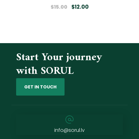
Rated
4.00
out
$
12.00
$
15.00
of 5
Start Your journey
with SORUL
GET IN TOUCH
info@sorul.lv